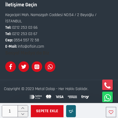
İletişime Geçin
Keçecipiri Mah. Namazgah Caddesi NO:54 / 2 Beyoğlu /
İSTANBUL
Tel:
0212 253 03 66
Tel:
0212 253 03 67
Cep:
0554 557 72 58
E-Mail:
info@ofisin.com
Sosyal Medya'da Biz
Copyright © 2023 Metal Dolap - Her Hakkı Saklıdır.
Bu site
Softix
Akıllı
E-Ticaret
Sistemleri İle Hazırlanmıştır.
SEPETE EKLE