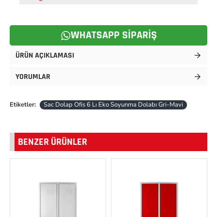
WHATSAPP SIPARIŞ
ÜRÜN AÇIKLAMASI
YORUMLAR
Etiketler:
Sac Dolap Ofis 6 Lı Eko Soyunma Dolabı Gri-Mavi
BENZER ÜRÜNLER