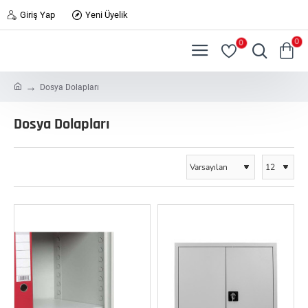
Giriş Yap
Yeni Üyelik
0
0
h
Dosya Dolapları
o
m
Dosya Dolapları
e