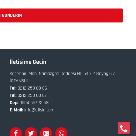
I GÖNDERIN
İletişime Geçin
Keçecipiri Mah. Namazgah Caddesi NO:54 / 2 Beyoğlu /
İSTANBUL
Tel:
0212 253 03 66
Tel:
0212 253 03 67
Cep:
0554 557 72 58
E-Mail:
info@ofisin.com
Sosyal Medya'da Biz