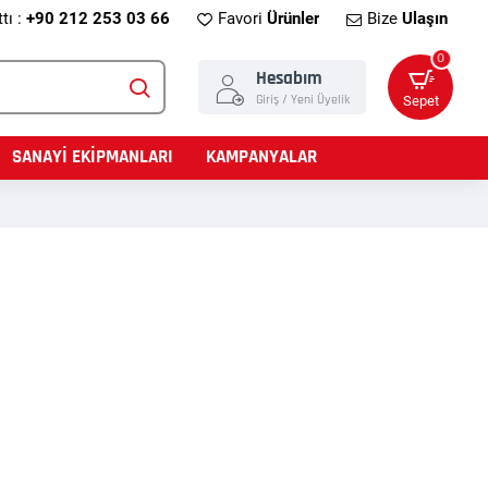
tı :
+90 212 253 03 66
Favori
Ürünler
Bize
Ulaşın
0
Hesabım
Giriş / Yeni Üyelik
Sepet
SANAYİ EKİPMANLARI
KAMPANYALAR