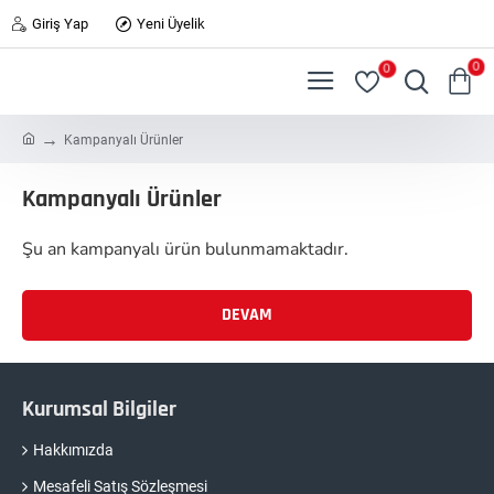
Giriş Yap
Yeni Üyelik
0
0
h
Kampanyalı Ürünler
o
m
Kampanyalı Ürünler
e
Şu an kampanyalı ürün bulunmamaktadır.
DEVAM
Kurumsal Bilgiler
Hakkımızda
Mesafeli Satış Sözleşmesi