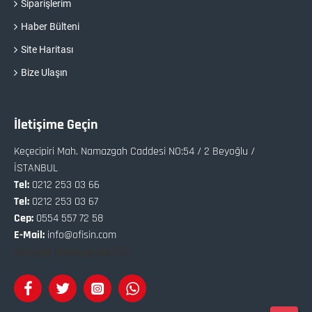
Siparişlerim
Haber Bülteni
Site Haritası
Bize Ulaşın
İletişime Geçin
Keçecipiri Mah. Namazgah Caddesi NO:54 / 2 Beyoğlu /
İSTANBUL
Tel:
0212 253 03 66
Tel:
0212 253 03 67
Cep:
0554 557 72 58
E-Mail:
info@ofisin.com
Sosyal Medya'da Biz