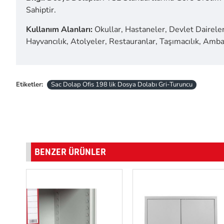
Sahiptir.
Kullanım Alanları:
Okullar, Hastaneler, Devlet Daireleri
Hayvancılık, Atolyeler, Restauranlar, Taşımacılık, Ambal
Etiketler:
Sac Dolap Ofis 198 lik Dosya Dolabı Gri-Turuncu
BENZER ÜRÜNLER