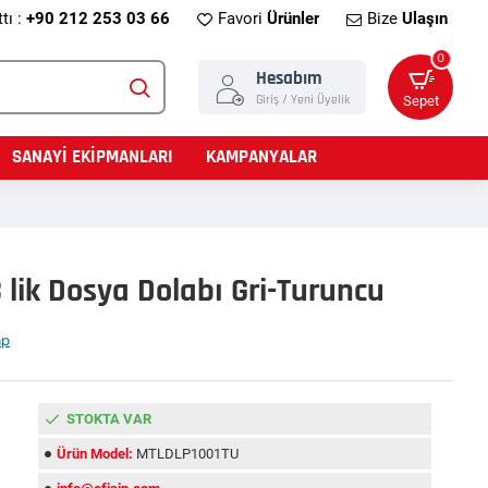
tı :
+90 212 253 03 66
Favori
Ürünler
Bize
Ulaşın
0
Hesabım
Giriş / Yeni Üyelik
Sepet
SANAYİ EKİPMANLARI
KAMPANYALAR
 lik Dosya Dolabı Gri-Turuncu
ap
STOKTA VAR
Ürün Model:
MTLDLP1001TU