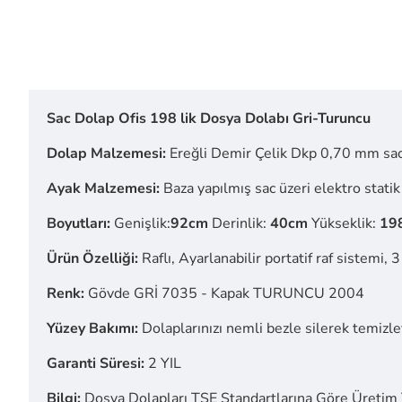
Sac Dolap Ofis 198 lik Dosya Dolabı Gri-Turuncu
Dolap Malzemesi:
Ereğli Demir Çelik Dkp 0,70 mm sac,
Ayak Malzemesi:
Baza yapılmış sac üzeri elektro statik
Boyutları:
Genişlik:
92cm
Derinlik:
40cm
Yükseklik:
19
Ürün Özelliği:
Raflı, Ayarlanabilir portatif raf sistemi,
Renk:
Gövde GRİ 7035 - Kapak TURUNCU 2004
Yüzey Bakımı:
Dolaplarınızı nemli bezle silerek temizley
Garanti Süresi:
2 YIL
Bilgi:
Dosya Dolapları TSE Standartlarına Göre Üretim 