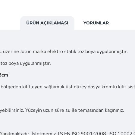
ÜRÜN AÇIKLAMASI
YORUMLAR
 üzerine Jotun marka elektro statik toz boya uygulanmıştır.
 toz boya uygulanmıştır.
8cm
 3 bölgeden kilitleyen sağlamlık üst düzey dosya kromlu kilit si
ebilirsiniz. Yüzeyin uzun süre su ile temasından kaçınınız.
Yapılmaktadır. İşletmemiz TS EN ISO 9001:2008, ISO 10002:20