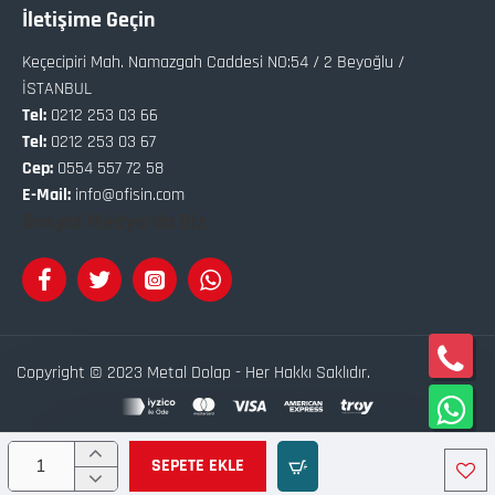
İletişime Geçin
Keçecipiri Mah. Namazgah Caddesi NO:54 / 2 Beyoğlu /
İSTANBUL
Tel:
0212 253 03 66
Tel:
0212 253 03 67
Cep:
0554 557 72 58
E-Mail:
info@ofisin.com
Sosyal Medya'da Biz
Copyright © 2023 Metal Dolap - Her Hakkı Saklıdır.
Bu site
Softix
Akıllı
E-Ticaret
Sistemleri İle Hazırlanmıştır.
SEPETE EKLE