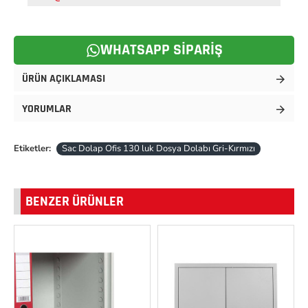
WHATSAPP SIPARIŞ
ÜRÜN AÇIKLAMASI
YORUMLAR
Etiketler:
Sac Dolap Ofis 130 luk Dosya Dolabı Gri-Kırmızı
BENZER ÜRÜNLER