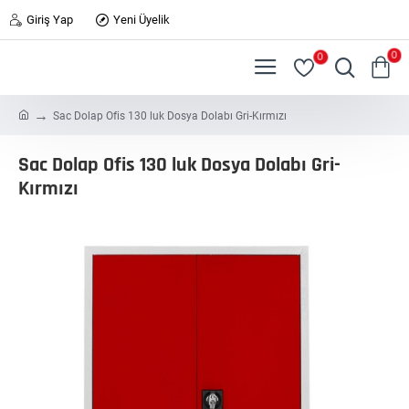
Giriş Yap
Yeni Üyelik
0
0
h
Sac Dolap Ofis 130 luk Dosya Dolabı Gri-Kırmızı
o
m
Sac Dolap Ofis 130 luk Dosya Dolabı Gri-
e
Kırmızı