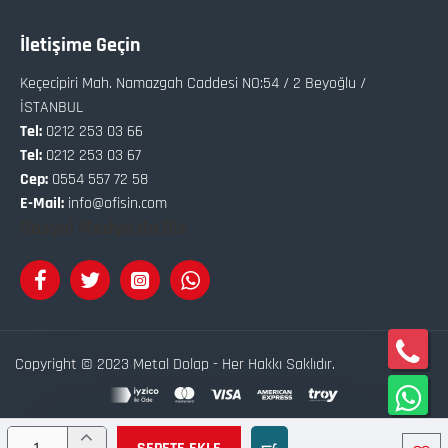
İletişime Geçin
Keçecipiri Mah. Namazgah Caddesi NO:54 / 2 Beyoğlu /
İSTANBUL
Tel:
0212 253 03 66
Tel:
0212 253 03 67
Cep:
0554 557 72 58
E-Mail:
info@ofisin.com
Sosyal Medya'da Biz
Copyright © 2023 Metal Dolap - Her Hakkı Saklıdır.
Bu site
Softix
Akıllı
E-Ticaret
Sistemleri İle Hazırlanmıştır.