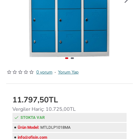
0 yorum
-
Yorum Yap
11.797,50TL
Vergiler Hariç: 10.725,00TL
STOKTA VAR
Ürün Model:
MTLDLP1018MA
info@ofisin.com