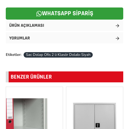
WHATSAPP SIPARIŞ
ÜRÜN AÇIKLAMASI
YORUMLAR
Etiketler:
Sac Dolap Ofis 2 li Klasör Dolabı Siyah
BENZER ÜRÜNLER