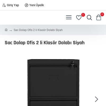
Giriş Yap
Yeni Üyelik
0
0
h
Sac Dolap Ofis 2 li Klasör Dolabı Siyah
o
m
Sac Dolap Ofis 2 li Klasör Dolabı Siyah
e