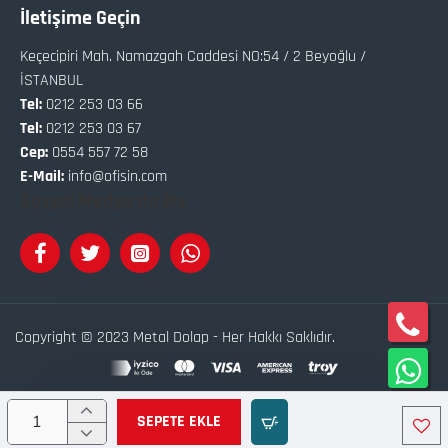
İletişime Geçin
Keçecipiri Mah. Namazgah Caddesi NO:54 / 2 Beyoğlu /
İSTANBUL
Tel:
0212 253 03 66
Tel:
0212 253 03 67
Cep:
0554 557 72 58
E-Mail:
info@ofisin.com
Sosyal Medya'da Biz
Copyright © 2023 Metal Dolap - Her Hakkı Saklıdır.
Bu site
Softix
Akıllı
E-Ticaret
Sistemleri İle Hazırlanmıştır.
SEPETE EKLE