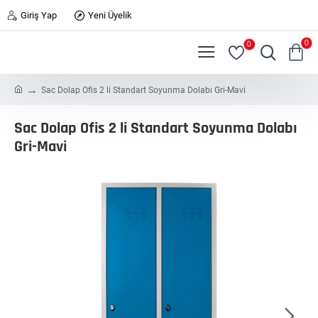
Giriş Yap
Yeni Üyelik
0
0
h
Sac Dolap Ofis 2 li Standart Soyunma Dolabı Gri-Mavi
o
m
Sac Dolap Ofis 2 li Standart Soyunma Dolabı
e
Gri-Mavi