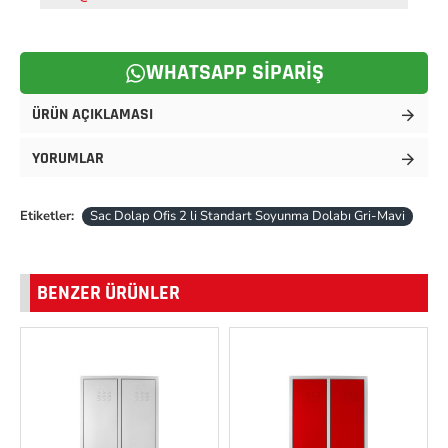
WHATSAPP SIPARIŞ
ÜRÜN AÇIKLAMASI
YORUMLAR
Etiketler:
Sac Dolap Ofis 2 li Standart Soyunma Dolabı Gri-Mavi
BENZER ÜRÜNLER