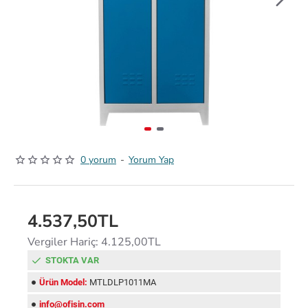
0 yorum
-
Yorum Yap
4.537,50TL
Vergiler Hariç: 4.125,00TL
STOKTA VAR
Ürün Model:
MTLDLP1011MA
info@ofisin.com