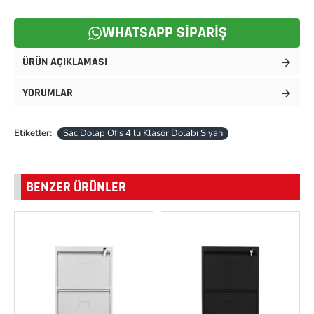
WHATSAPP SIPARIŞ
ÜRÜN AÇIKLAMASI
YORUMLAR
Etiketler:
Sac Dolap Ofis 4 lü Klasör Dolabı Siyah
BENZER ÜRÜNLER