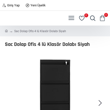
Giriş Yap
Yeni Üyelik
0
0
h
Sac Dolap Ofis 4 lü Klasör Dolabı Siyah
o
m
Sac Dolap Ofis 4 lü Klasör Dolabı Siyah
e