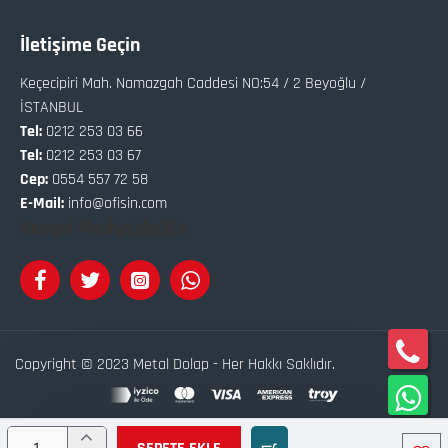
İletişime Geçin
Keçecipiri Mah. Namazgah Caddesi NO:54 / 2 Beyoğlu /
İSTANBUL
Tel:
0212 253 03 66
Tel:
0212 253 03 67
Cep:
0554 557 72 58
E-Mail:
info@ofisin.com
Sosyal Medya'da Biz
Copyright © 2023 Metal Dolap - Her Hakkı Saklıdır.
Bu site
Softix
Akıllı
E-Ticaret
Sistemleri İle Hazırlanmıştır.