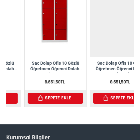
fis 10 Gözlü
Sac Dolap Ofis 10 Gözlü
Sac Dolap Ofis 
renci Dolabı
Öğretmen Öğrenci Dolabı
Öğretmen Öğrenc
ırmızı
Gri-Mavi
Gri-Sarı
,50TL
8.651,50TL
8.651,50T
TE EKLE
SEPETE EKLE
SEPETE E
Kurumsal Bilgiler