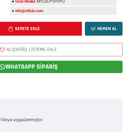
Ürün Model:
MTLDLP1010TU
info@ofisin.com
SEPETE EKLE
HEMEN AL
ALIŞVERIŞ LISTEME EKLE
WHATSAPP SIPARIŞ
 boya uygulanmıştır.