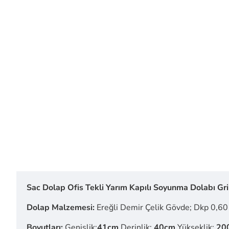
Sac Dolap Ofis Tekli Yarım Kapılı Soyunma Dolabı Gr
Dolap Malzemesi:
Ereğli Demir Çelik Gövde; Dkp 0,60 
Boyutları:
Genişlik:
41cm
Derinlik:
40cm
Yükseklik:
20