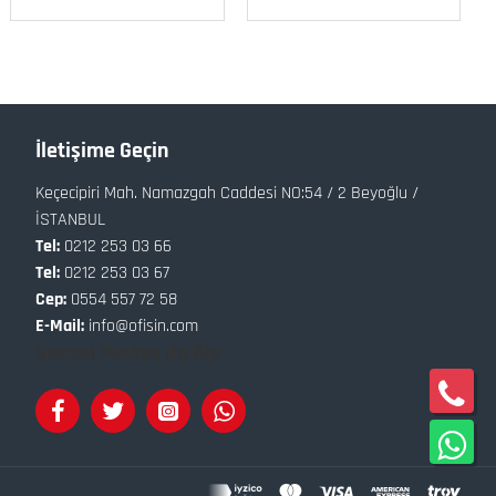
İletişime Geçin
Keçecipiri Mah. Namazgah Caddesi NO:54 / 2 Beyoğlu /
İSTANBUL
Tel:
0212 253 03 66
Tel:
0212 253 03 67
Cep:
0554 557 72 58
E-Mail:
info@ofisin.com
Sosyal Medya'da Biz