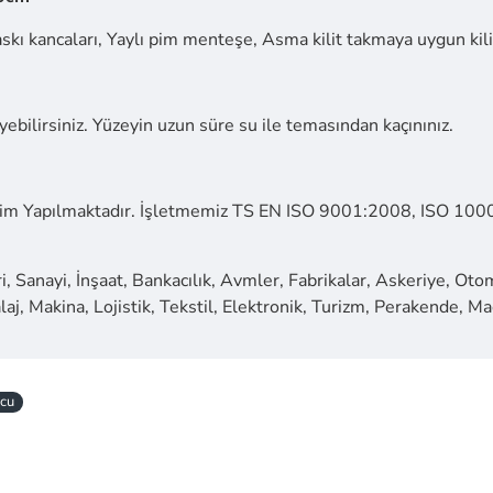
askı kancaları, Yaylı pim menteşe, Asma kilit takmaya uygun kili
ebilirsiniz. Yüzeyin uzun süre su ile temasından kaçınınız.
m Yapılmaktadır. İşletmemiz TS EN ISO 9001:2008, ISO 10002
, Sanayi, İnşaat, Bankacılık, Avmler, Fabrikalar, Askeriye, Oto
aj, Makina, Lojistik, Tekstil, Elektronik, Turizm, Perakende, Mad
ncu