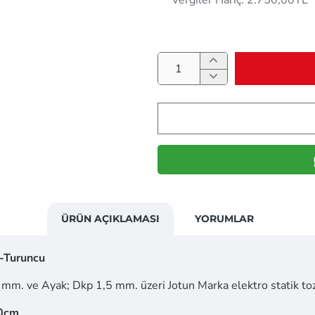
Vergiler Hariç: 2.750,00TL
ÜRÜN AÇIKLAMASI
YORUMLAR
i-Turuncu
mm. ve Ayak; Dkp 1,5 mm. üzeri Jotun Marka elektro statik toz
0cm