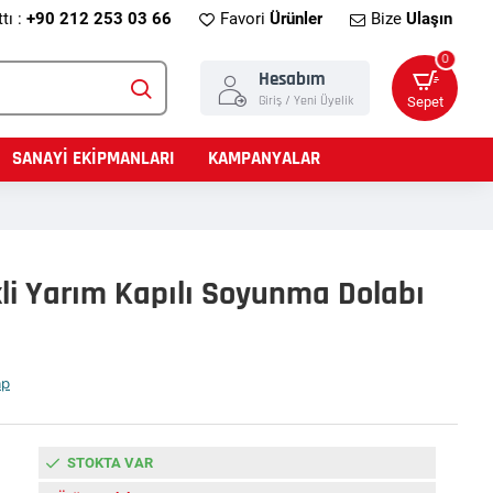
tı :
+90 212 253 03 66
Favori
Ürünler
Bize
Ulaşın
0
Hesabım
Giriş / Yeni Üyelik
Sepet
SANAYİ EKİPMANLARI
KAMPANYALAR
kli Yarım Kapılı Soyunma Dolabı
ap
STOKTA VAR