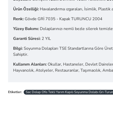
Ürün Özelliği:
Havalandırma ızgaraları, İsimlik, Plastik 
Renk:
Gövde GRİ 7035 - Kapak TURUNCU 2004
Yüzey Bakımı:
Dolaplarınızı nemli bezle silerek temizley
Garanti Süresi:
2 YIL
Bilgi:
Soyunma Dolapları TSE Standartlarına Göre Üreti
Sahiptir.
Kullanım Alanları:
Okullar, Hastaneler, Devlet Daireleri
Hayvancılık, Atolyeler, Restauranlar, Taşımacılık, Ambal
Etiketler:
Sac Dolap Ofis Tekli Yarım Kapılı Soyunma Dolabı Gri-Turu