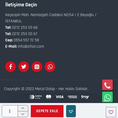
İletişime Geçin
Keçecipiri Mah. Namazgah Caddesi NO:54 / 2 Beyoğlu /
İSTANBUL
Tel:
0212 253 03 66
Tel:
0212 253 03 67
Cep:
0554 557 72 58
E-Mail:
info@ofisin.com
Sosyal Medya'da Biz
Copyright © 2023 Metal Dolap - Her Hakkı Saklıdır.
Bu site
Softix
Akıllı
E-Ticaret
Sistemleri İle Hazırlanmıştır.
SEPETE EKLE