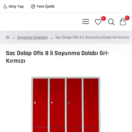
Giriş Yap
Yeni Üyelik
0
0
h
Soyunma Dolapları
Sac Dolap Ofis 8 li Soyunma Dolabı Gri-Kırmızı
o
m
Sac Dolap Ofis 8 li Soyunma Dolabı Gri-
e
Kırmızı