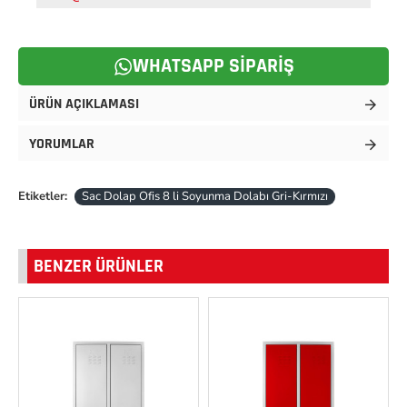
WHATSAPP SIPARIŞ
ÜRÜN AÇIKLAMASI
YORUMLAR
Etiketler:
Sac Dolap Ofis 8 li Soyunma Dolabı Gri-Kırmızı
BENZER ÜRÜNLER